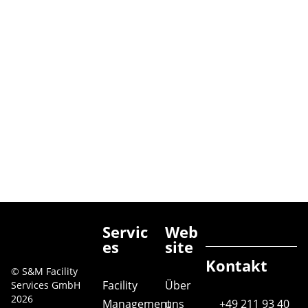
Servic
Web
es
site
Kontakt
© S&M Facility
Facility
Über
Services GmbH
2026
Management
uns
+49 211 93 40