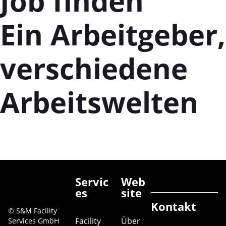
Job finden
Ein Arbeitgeber,
verschiedene
Arbeitswelten
Servic
Web
es
site
Kontakt
© S&M Facility
Facility
Über
Services GmbH