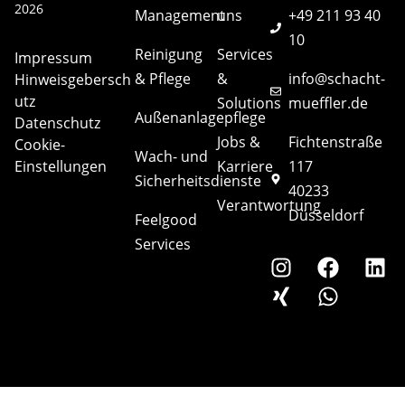
2026
Management
uns
+49 211 93 40
10
Reinigung
Services
Impressum
& Pflege
&
info@schacht-
Hinweisgebersch
utz
Solutions
mueffler.de
Außenanlagepflege
Datenschutz
Jobs &
Fichtenstraße
Cookie-
Wach- und
Einstellungen
Karriere
117
Sicherheitsdienste
40233
Verantwortung
Düsseldorf
Feelgood
Services