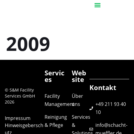
Services & Solutions
2009
Servic
Web
es
site
Kontakt
© S&M Facility
Facility
Über
Services GmbH
2026
Management
uns
+49 211 93 40
10
Reinigung
Services
Impressum
& Pflege
&
info@schacht-
Hinweisgebersch
utz
Solutions
mueffler.de