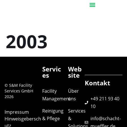
Services & Solutions
2003
Servic
Web
es
site
Kontakt
© S&M Facility
Facility
Über
Services GmbH
2026
Management
uns
+49 211 93 40
10
Reinigung
Services
Impressum
& Pflege
&
info@schacht-
Hinweisgebersch
utz
Solutions
mueffler.de